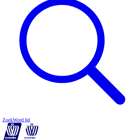
Zoek
Word lid