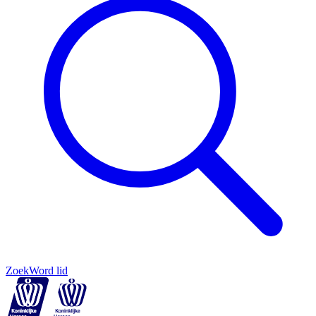
Zoek
Word lid