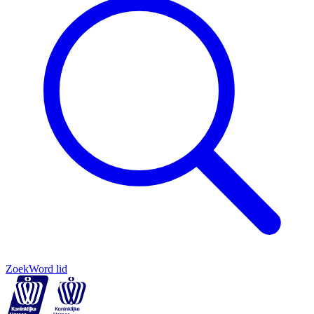
Zoek
Word lid