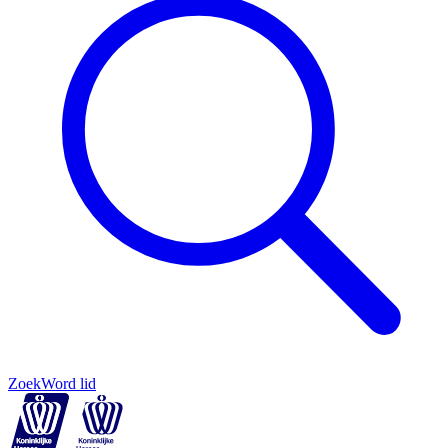
Zoek
Word lid