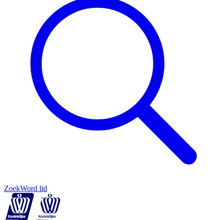
Zoek
Word lid