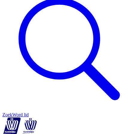
Zoek
Word lid