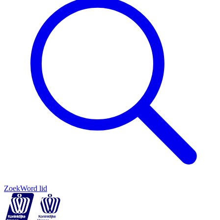
Zoek
Word lid