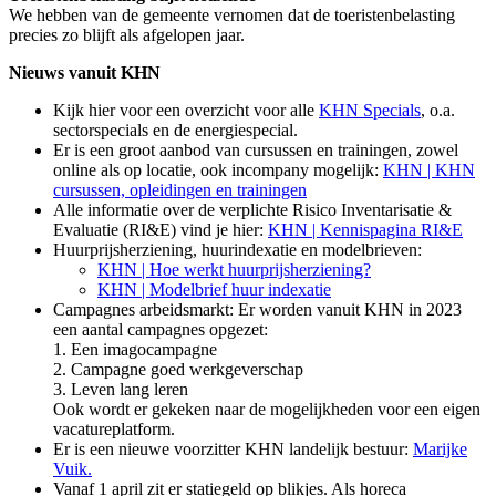
We hebben van de gemeente vernomen dat de toeristenbelasting
precies zo blijft als afgelopen jaar.
Nieuws vanuit KHN
Kijk hier voor een overzicht voor alle
KHN Specials
, o.a.
sectorspecials en de energiespecial.
Er is een groot aanbod van cursussen en trainingen, zowel
online als op locatie, ook incompany mogelijk:
KHN | KHN
cursussen, opleidingen en trainingen
Alle informatie over de verplichte Risico Inventarisatie &
Evaluatie (RI&E) vind je hier:
KHN | Kennispagina RI&E
Huurprijsherziening, huurindexatie en modelbrieven:
KHN | Hoe werkt huurprijsherziening?
KHN | Modelbrief huur indexatie
Campagnes arbeidsmarkt: Er worden vanuit KHN in 2023
een aantal campagnes opgezet:
1. Een imagocampagne
2. Campagne goed werkgeverschap
3. Leven lang leren
Ook wordt er gekeken naar de mogelijkheden voor een eigen
vacatureplatform.
Er is een nieuwe voorzitter KHN landelijk bestuur:
Marijke
Vuik.
Vanaf 1 april zit er statiegeld op blikjes. Als horeca