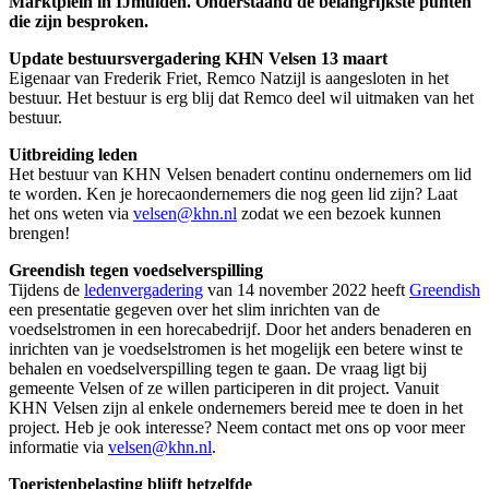
Marktplein in IJmuiden. Onderstaand de belangrijkste punten
die zijn besproken.
Update bestuursvergadering KHN Velsen 13 maart
Eigenaar van Frederik Friet, Remco Natzijl is aangesloten in het
bestuur. Het bestuur is erg blij dat Remco deel wil uitmaken van het
bestuur.
Uitbreiding leden
Het bestuur van KHN Velsen benadert continu ondernemers om lid
te worden. Ken je horecaondernemers die nog geen lid zijn? Laat
het ons weten via
velsen@khn.nl
zodat we een bezoek kunnen
brengen!
Greendish tegen voedselverspilling
Tijdens de
ledenvergadering
van 14 november 2022 heeft
Greendish
een presentatie gegeven over het slim inrichten van de
voedselstromen in een horecabedrijf. Door het anders benaderen en
inrichten van je voedselstromen is het mogelijk een betere winst te
behalen en voedselverspilling tegen te gaan. De vraag ligt bij
gemeente Velsen of ze willen participeren in dit project. Vanuit
KHN Velsen zijn al enkele ondernemers bereid mee te doen in het
project. Heb je ook interesse? Neem contact met ons op voor meer
informatie via
velsen@khn.nl
.
Toeristenbelasting blijft hetzelfde