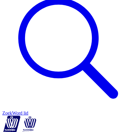
Zoek
Word lid