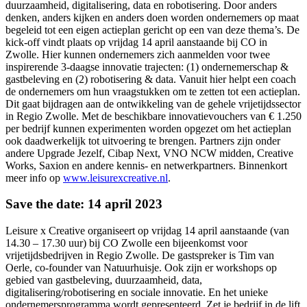
duurzaamheid, digitalisering, data en robotisering. Door anders
denken, anders kijken en anders doen worden ondernemers op maat
begeleid tot een eigen actieplan gericht op een van deze thema’s. De
kick-off vindt plaats op vrijdag 14 april aanstaande bij CO in
Zwolle. Hier kunnen ondernemers zich aanmelden voor twee
inspirerende 3-daagse innovatie trajecten: (1) ondernemerschap &
gastbeleving en (2) robotisering & data. Vanuit hier helpt een coach
de ondernemers om hun vraagstukken om te zetten tot een actieplan.
Dit gaat bijdragen aan de ontwikkeling van de gehele vrijetijdssector
in Regio Zwolle. Met de beschikbare innovatievouchers van € 1.250
per bedrijf kunnen experimenten worden opgezet om het actieplan
ook daadwerkelijk tot uitvoering te brengen. Partners zijn onder
andere Upgrade Jezelf, Cibap Next, VNO NCW midden, Creative
Works, Saxion en andere kennis- en netwerkpartners. Binnenkort
meer info op
www.leisurexcreative.nl
.
Save the date: 14 april 2023
Leisure x Creative organiseert op vrijdag 14 april aanstaande (van
14.30 – 17.30 uur) bij CO Zwolle een bijeenkomst voor
vrijetijdsbedrijven in Regio Zwolle. De gastspreker is Tim van
Oerle, co-founder van Natuurhuisje. Ook zijn er workshops op
gebied van gastbeleving, duurzaamheid, data,
digitalisering/robotisering en sociale innovatie. En het unieke
ondernemersprogramma wordt gepresenteerd. Zet je bedrijf in de lift