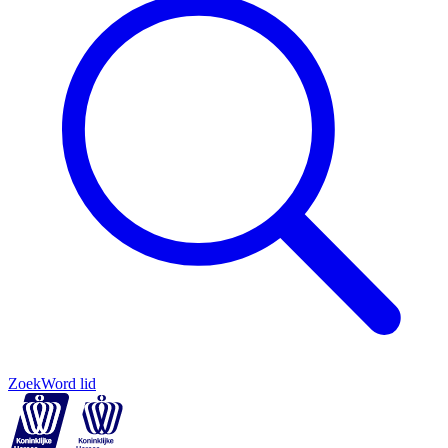
Zoek
Word lid