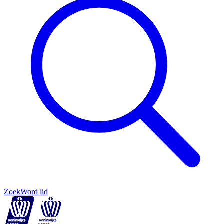
Zoek
Word lid