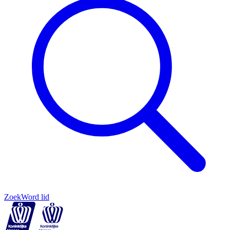
Zoek
Word lid