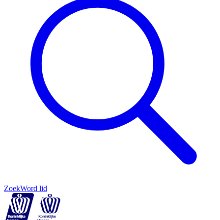
Zoek
Word lid