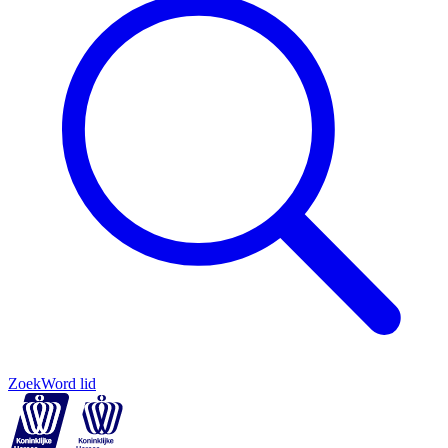
Zoek
Word lid