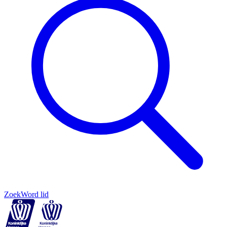
Zoek
Word lid