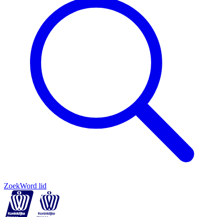
Zoek
Word lid