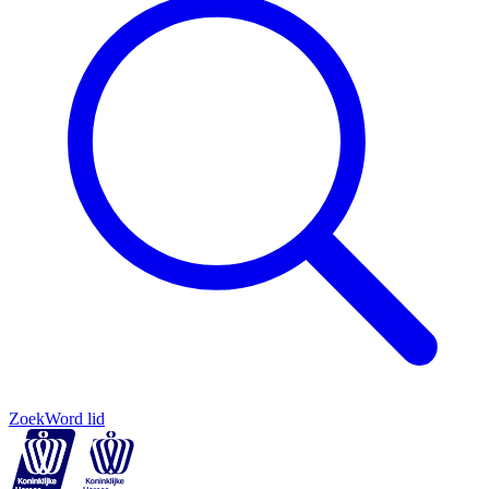
Zoek
Word lid