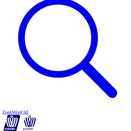
Zoek
Word lid