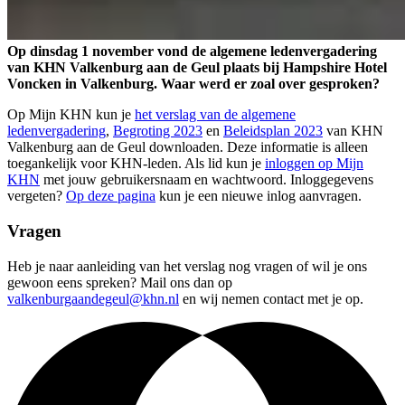
Op dinsdag 1 november vond de algemene ledenvergadering
van KHN Valkenburg aan de Geul plaats bij Hampshire Hotel
Voncken in Valkenburg. Waar werd er zoal over gesproken?
Op Mijn KHN kun je
het verslag van de algemene
ledenvergadering
,
Begroting 2023
en
Beleidsplan 2023
van KHN
Valkenburg aan de Geul downloaden. Deze informatie is alleen
toegankelijk voor KHN-leden. Als lid kun je
inloggen op Mijn
KHN
met jouw gebruikersnaam en wachtwoord. Inloggegevens
vergeten?
Op deze pagina
kun je een nieuwe inlog aanvragen.
Vragen
Heb je naar aanleiding van het verslag nog vragen of wil je ons
gewoon eens spreken? Mail ons dan op
valkenburgaandegeul@khn.nl
en wij nemen contact met je op.