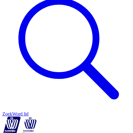
Zoek
Word lid