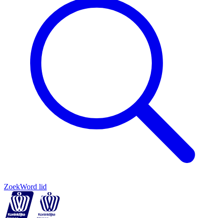
Zoek
Word lid