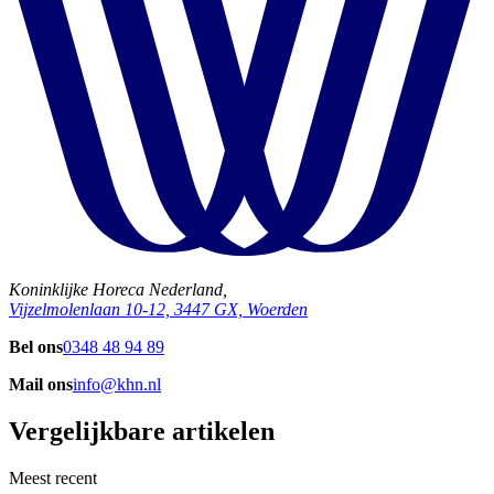
Koninklijke Horeca Nederland,
Vijzelmolenlaan 10-12, 3447 GX, Woerden
Bel ons
0348 48 94 89
Mail ons
info@khn.nl
Vergelijkbare artikelen
Meest recent