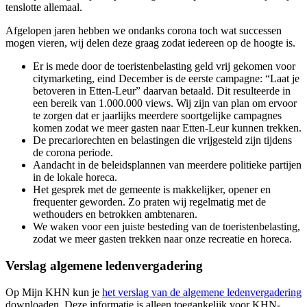
tenslotte allemaal.
Afgelopen jaren hebben we ondanks corona toch wat successen
mogen vieren, wij delen deze graag zodat iedereen op de hoogte is.
Er is mede door de toeristenbelasting geld vrij gekomen voor
citymarketing, eind December is de eerste campagne: “Laat je
betoveren in Etten-Leur” daarvan betaald. Dit resulteerde in
een bereik van 1.000.000 views. Wij zijn van plan om ervoor
te zorgen dat er jaarlijks meerdere soortgelijke campagnes
komen zodat we meer gasten naar Etten-Leur kunnen trekken.
De precariorechten en belastingen die vrijgesteld zijn tijdens
de corona periode.
Aandacht in de beleidsplannen van meerdere politieke partijen
in de lokale horeca.
Het gesprek met de gemeente is makkelijker, opener en
frequenter geworden. Zo praten wij regelmatig met de
wethouders en betrokken ambtenaren.
We waken voor een juiste besteding van de toeristenbelasting,
zodat we meer gasten trekken naar onze recreatie en horeca.
Verslag algemene ledenvergadering
Op Mijn KHN kun je
het verslag van de algemene ledenvergadering
downloaden. Deze informatie is alleen toegankelijk voor KHN-