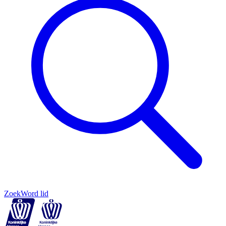
Zoek
Word lid