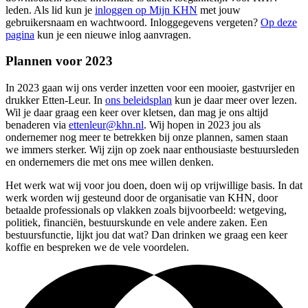
leden. Als lid kun je
inloggen op Mijn KHN
met jouw
gebruikersnaam en wachtwoord. Inloggegevens vergeten?
Op deze
pagina
kun je een nieuwe inlog aanvragen.
Plannen voor 2023
In 2023 gaan wij ons verder inzetten voor een mooier, gastvrijer en
drukker Etten-Leur. In
ons beleidsplan
kun je daar meer over lezen.
Wil je daar graag een keer over kletsen, dan mag je ons altijd
benaderen via
ettenleur@khn.nl
. Wij hopen in 2023 jou als
ondernemer nog meer te betrekken bij onze plannen, samen staan
we immers sterker. Wij zijn op zoek naar enthousiaste bestuursleden
en ondernemers die met ons mee willen denken.
Het werk wat wij voor jou doen, doen wij op vrijwillige basis. In dat
werk worden wij gesteund door de organisatie van KHN, door
betaalde professionals op vlakken zoals bijvoorbeeld: wetgeving,
politiek, financiën, bestuurskunde en vele andere zaken. Een
bestuursfunctie, lijkt jou dat wat? Dan drinken we graag een keer
koffie en bespreken we de vele voordelen.