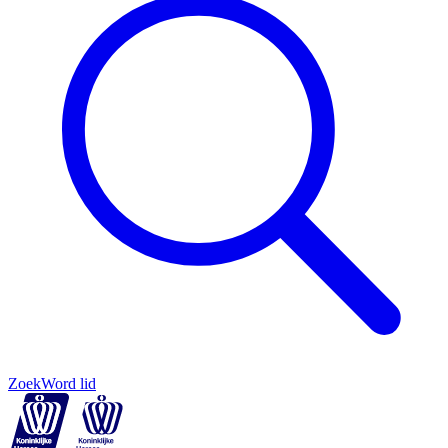
Zoek
Word lid