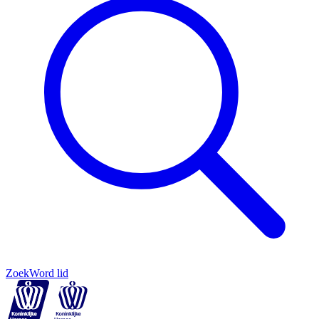
Zoek
Word lid