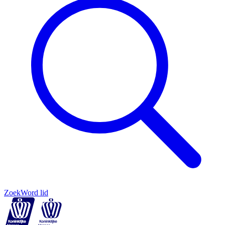
Zoek
Word lid