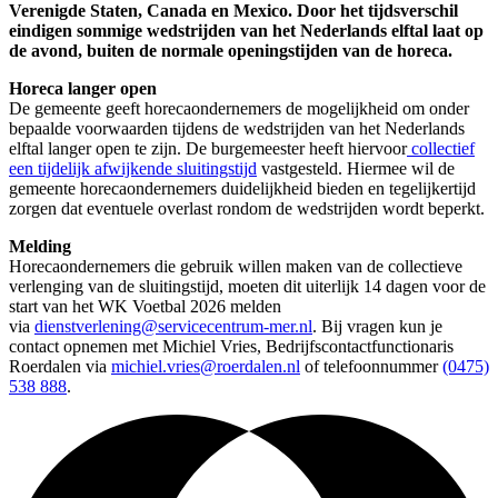
Verenigde Staten, Canada en Mexico. Door het tijdsverschil
eindigen sommige wedstrijden van het Nederlands elftal laat op
de avond, buiten de normale openingstijden van de horeca.
Horeca langer open
De gemeente geeft horecaondernemers de mogelijkheid om onder
bepaalde voorwaarden tijdens de wedstrijden van het Nederlands
elftal langer open te zijn. De burgemeester heeft hiervoor
collectief
een tijdelijk afwijkende sluitingstijd
vastgesteld. Hiermee wil de
gemeente horecaondernemers duidelijkheid bieden en tegelijkertijd
zorgen dat eventuele overlast rondom de wedstrijden wordt beperkt.
Melding
Horecaondernemers die gebruik willen maken van de collectieve
verlenging van de sluitingstijd, moeten dit uiterlijk 14 dagen voor de
start van het WK Voetbal 2026 melden
via
dienstverlening@servicecentrum-mer.nl
. Bij vragen kun je
contact opnemen met Michiel Vries, Bedrijfscontactfunctionaris
Roerdalen via
michiel.vries@roerdalen.nl
of telefoonnummer
(0475)
538 888
.