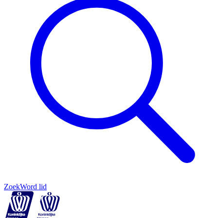
Zoek
Word lid