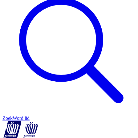
Zoek
Word lid