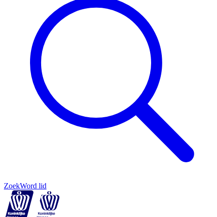
Zoek
Word lid