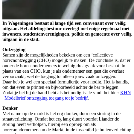
In Wageningen bestaat al lange tijd een convenant over veilig
uitgaan. Het afdelingsbestuur overlegt met enige regelmaat met
inwoners, studentenverenigingen, politie en gemeente over veilig
uitgaan in de stad.
Ontzegging
Samen zijn de mogelijkheden bekeken om een ‘collectieve
horecaontzegging (CHO) mogelijk te maken. De conclusie is, dat er
onder de horecaondernemers te weinig draagvlak voor bestaat. In
plaats van een CHO, kun je als ondernemer een gast die overlast
veroorzaakt, wel de toegang tot alleen jouw zaak ontzeggen.
Daar heb je wel een speciaal formuliertje voor nodig. Het is handig
om dat even te printen en bijvoorbeeld achter de bar te leggen.
Zodat je het bij de hand hebt als het nodig is. Je vindt het hier:
KHN
| Modelbrief ontzegging toegang tot je bedrijf
.
Donker
Met name op de markt is het erg donker, door een storing in de
straatverlichting. Omdat het erg lang duurt voordat Liander de
storing heeft verholpen, hierbij een oproep om als
horecaondernemer aan de Markt, in de tussentijd je buitenverlichting