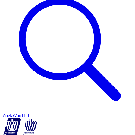
Zoek
Word lid