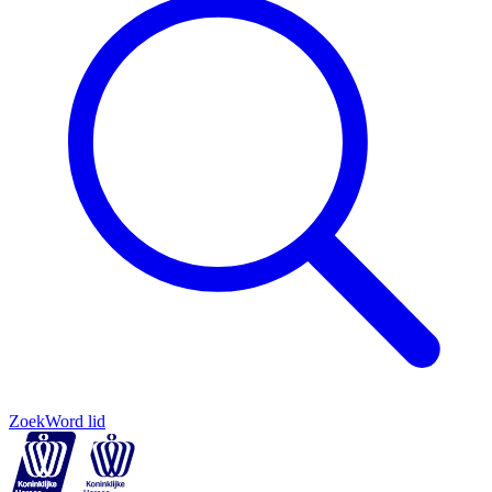
Zoek
Word lid