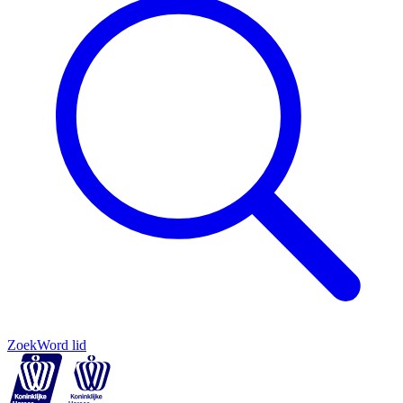
Zoek
Word lid