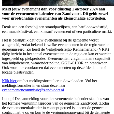
Meld jouw evenement dan vóór dinsdag 1 oktober 2024 aan
voor de evenementenkalender van Zandvoort. Dit geldt zowel
voor grootschalige evenementen als kleinschalige activiteiten.
Denk aan een feest bij een strandpaviljoen, een hardloopwedstrijd,
een muziekfestival, een kitesurf-evenement of een particuliere markt.
Het is belangrijk dat jouw evenement bij de gemeente wordt
aangemeld, zodat bekend is welke evenementen in de regio worden
georganiseerd. Zo heeft de Veiligheidsregio Kennemerland (VRK)
tijdig inzicht in het aantal evenementen in de regio en kan er worden
ingespeeld op piekperiodes. Evenementen vragen immers capaciteit
van hulpdiensten, waaronder politie, GGD-GHOR en brandweer.
Ook wordt er voorkomen dat evenementen op dezelfde datum of
locatie plaatsvinden.
Klik hier
om het meldingsformulier te downloaden. Vul het
meldingsformulier in en stuur deze naar
evenementencommissie@zandvoort.nl
.
Let op! De aanmelding voor de evenementenkalender staat los van
het formele vergunningsproces van de gemeente Zandvoort. Zodra
de evenementenkalender in concept gereed is, neemt de gemeente
contact met je op en kun je de vergunningaanvraag bij de gemeente