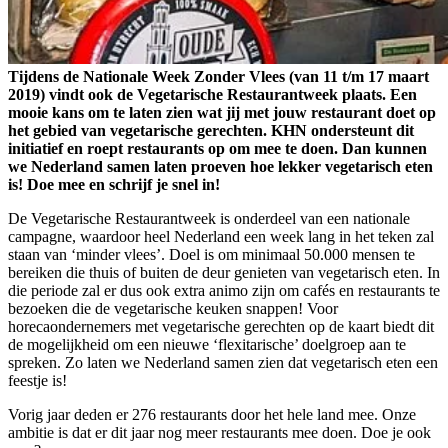
Tijdens de Nationale Week Zonder Vlees (van 11 t/m 17 maart
2019) vindt ook de Vegetarische Restaurantweek plaats. Een
mooie kans om te laten zien wat jij met jouw restaurant doet op
het gebied van vegetarische gerechten. KHN ondersteunt dit
initiatief en roept restaurants op om mee te doen. Dan kunnen
we Nederland samen laten proeven hoe lekker vegetarisch eten
is! Doe mee en schrijf je snel in!
De Vegetarische Restaurantweek is onderdeel van een nationale
campagne, waardoor heel Nederland een week lang in het teken zal
staan van ‘minder vlees’. Doel is om minimaal 50.000 mensen te
bereiken die thuis of buiten de deur genieten van vegetarisch eten. In
die periode zal er dus ook extra animo zijn om cafés en restaurants te
bezoeken die de vegetarische keuken snappen! Voor
horecaondernemers met vegetarische gerechten op de kaart biedt dit
de mogelijkheid om een nieuwe ‘flexitarische’ doelgroep aan te
spreken. Zo laten we Nederland samen zien dat vegetarisch eten een
feestje is!
Vorig jaar deden er 276 restaurants door het hele land mee. Onze
ambitie is dat er dit jaar nog meer restaurants mee doen. Doe je ook