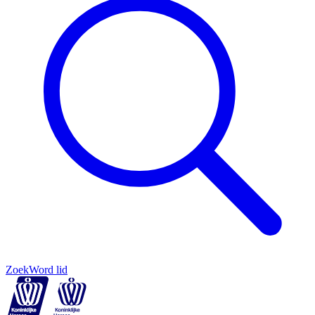
Zoek
Word lid