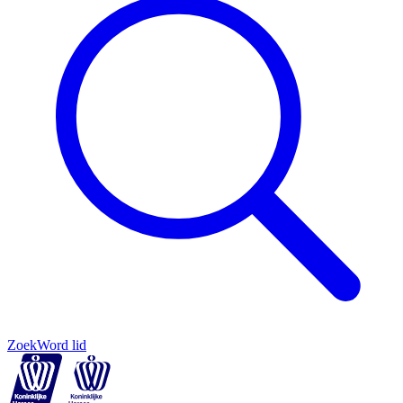
Zoek
Word lid