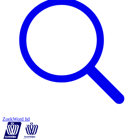
Zoek
Word lid