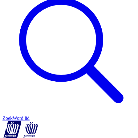
Zoek
Word lid