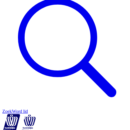
Zoek
Word lid