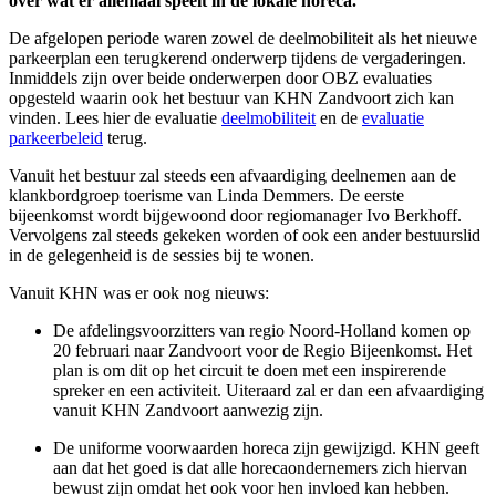
over wat er allemaal speelt in de lokale horeca.
De afgelopen periode waren zowel de deelmobiliteit als het nieuwe
parkeerplan een terugkerend onderwerp tijdens de vergaderingen.
Inmiddels zijn over beide onderwerpen door OBZ evaluaties
opgesteld waarin ook het bestuur van KHN Zandvoort zich kan
vinden. Lees hier de evaluatie
deelmobiliteit
en de
evaluatie
parkeerbeleid
terug.
Vanuit het bestuur zal steeds een afvaardiging deelnemen aan de
klankbordgroep toerisme van Linda Demmers. De eerste
bijeenkomst wordt bijgewoond door regiomanager Ivo Berkhoff.
Vervolgens zal steeds gekeken worden of ook een ander bestuurslid
in de gelegenheid is de sessies bij te wonen.
Vanuit KHN was er ook nog nieuws:
De afdelingsvoorzitters van regio Noord-Holland komen op
20 februari naar Zandvoort voor de Regio Bijeenkomst. Het
plan is om dit op het circuit te doen met een inspirerende
spreker en een activiteit. Uiteraard zal er dan een afvaardiging
vanuit KHN Zandvoort aanwezig zijn.
De uniforme voorwaarden horeca zijn gewijzigd. KHN geeft
aan dat het goed is dat alle horecaondernemers zich hiervan
bewust zijn omdat het ook voor hen invloed kan hebben.