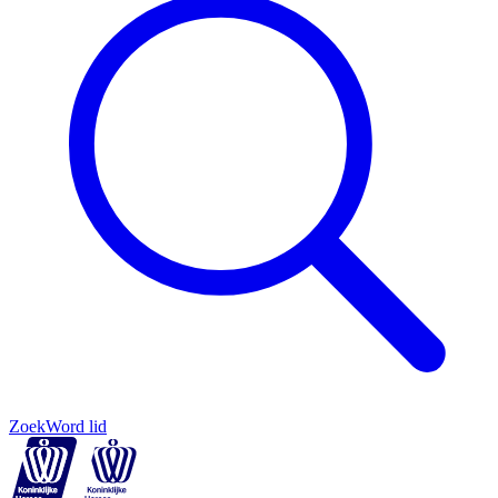
Zoek
Word lid