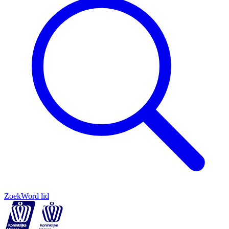
Zoek
Word lid