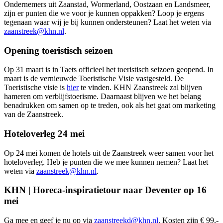
Ondernemers uit Zaanstad, Wormerland, Oostzaan en Landsmeer,
zijn er punten die we voor je kunnen oppakken? Loop je ergens
tegenaan waar wij je bij kunnen ondersteunen? Laat het weten via
zaanstreek@khn.nl
.
Opening toeristisch seizoen
Op 31 maart is in Taets officieel het toeristisch seizoen geopend. In
maart is de vernieuwde Toeristische Visie vastgesteld. De
Toeristische visie is
hier
te vinden. KHN Zaanstreek zal blijven
hameren om verblijfstoerisme. Daarnaast blijven we het belang
benadrukken om samen op te treden, ook als het gaat om marketing
van de Zaanstreek.
Hoteloverleg 24 mei
Op 24 mei komen de hotels uit de Zaanstreek weer samen voor het
hoteloverleg. Heb je punten die we mee kunnen nemen? Laat het
weten via
zaanstreek@khn.nl
.
KHN | Horeca-inspiratietour naar Deventer op 16
mei
Ga mee en geef je nu op via
zaanstreekd@khn.nl
. Kosten zijn € 99,-