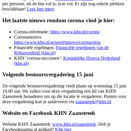
per persoon, als de bus vol is, is-ie vol. Er zijn nog enkele plekken
beschikbaar!
Lees hier meer
.
Het laatste nieuws rondom corona vind je hier:
Corona-informatie:
https://www.khn.nl/corona
Coronanieuws:
https://www.khn.nl/actueel/nieuws/coronavirus
Financiële regelingen:
Financiële regelingen van de
Rijksoverheid (khn.nl)
KHN ‘corona-successen’:
Koninklijke Horeca Nederland
(khn.nl)
Volgende bestuursvergadering 15 juni
De volgende bestuursvergadering vindt plaats op woensdag 15 juni
10.00 uur. We zullen voor deze vergadering een lid van KHN
Zaanstreek benaderen om op die locatie te vergaderen. Punten voor
deze vergadering kun je aanleveren via
zaanstreek@khn.nl
.
Website en Facebook KHN Zaanstreek
Website KHN Zaanstreek:
www.khn.nl/zaanstreek
. Heb je
Facebookpagina al geliked?
Klik hier