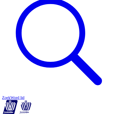
Zoek
Word lid