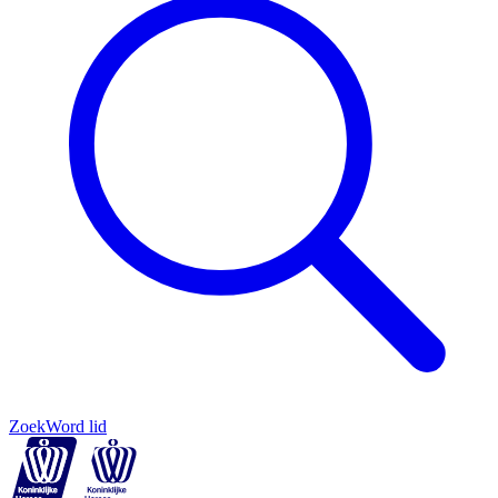
Zoek
Word lid