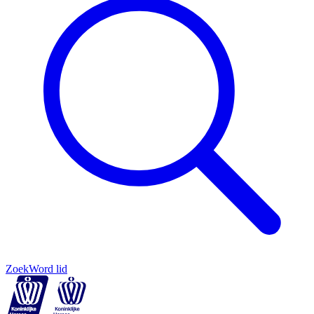
Zoek
Word lid