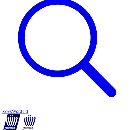
Zoek
Word lid