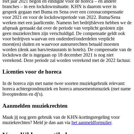
Het jaar 2021 begon en eindigde voor de horeca – en andere
branches – in een lockdownsituatie. KHN is daarom weer in
gesprek gegaan met Buma en Sena over een coronacompensatie
voor 2021 en voor de lockdownperiode van 2022. Buma/Sena
werken met een jaarlicentie. Namens het bedrijfsleven hebben we de
afspraak gemaakt dat over de periode van verplicht gesloten zijn
geen muziekrechten zijn verschuldigd. De compensatie geldt ook
voor bedrijven waarvan een onderdeel/onderdelen verplicht
moest(en) sluiten en waarvoor auteursrechten betaald moesten
worden (denk aan bars/restaurants in hotels). De compensatie van de
lockdown die is ingegaan op 18 december 2021 is nog niet
verrekend. Deze periode zal worden verrekend met de 2022 factuur.
Licenties voor de horeca
In de horeca zijn met name twee soorten muziekgebruik relevant:
horeca achtergrondmuziek en horeca amusementsmuziek (met name
liveoptredens en dj's).
Aanmelden muziekrechten
Maak jij nog geen gebruik van de KHN-kortingsregeling voor
muziekrechten? Meld je dan aan via
het aanmeldformulier
.