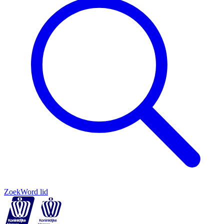
Zoek
Word lid