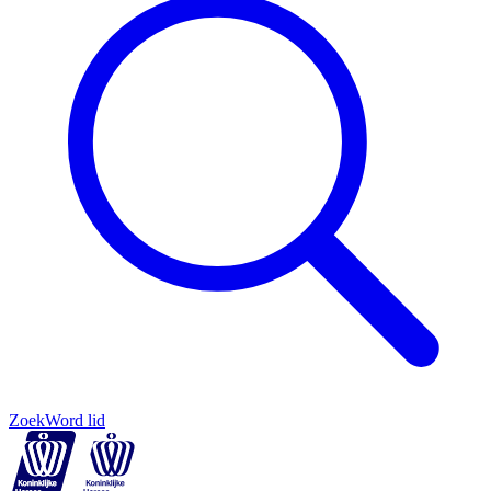
Zoek
Word lid