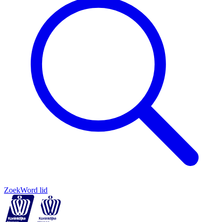
Zoek
Word lid