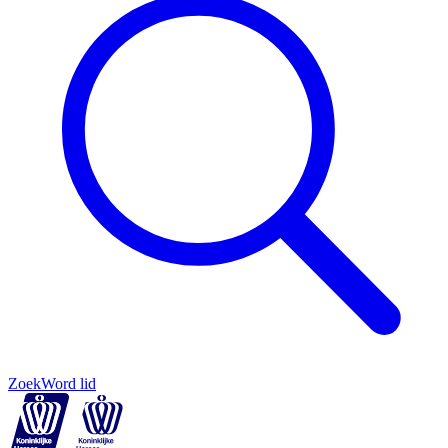
Zoek
Word lid