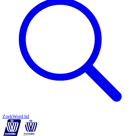
Zoek
Word lid