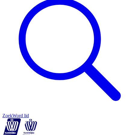
Zoek
Word lid