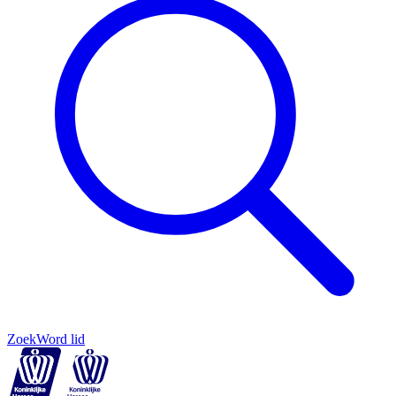
Zoek
Word lid