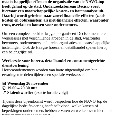
maatschappelijke effecten de organisatie van de NAVO-top
heeft gehad op de stad. Onderzoeksbureau Decisio voert
hiervoor een maatschappelijke kosten- en batenanalyse uit.
Daarbij wordt gekeken naar zowel financiële effecten (zoals
kosten en opbrengsten) als niet-financiële effecten, waaronder
trots, overlast en kansen voor ondernemers.
Om een compleet beeld te krijgen, organiseert Decisio meerdere
werksessies met verschillende groepen in de stad, waaronder
bewoners, ondernemers, culturele organisaties en maatschappelijke
instellingen. Ook de Haagse horeca en detailhandel spelen hierbij
een belangrijke rol.
Werksessie voor horeca, detailhandel en consumentgerichte
dienstverlening
Horecaondernemers worden van harte uitgenodigd om hun
ervaringen te delen tijdens een speciale werksessie:
📅
Woensdag 26 november
⏰
19.00 – 20.30 uur
📍
Statenkwartier
(exacte locatie volgt)
Tijdens deze bijeenkomst wordt besproken hoe de NAVO-top de
dagelijkse bedrijfsvoering heeft beïnvloed, welke kansen of
beperkingen ondernemers hebben ervaren en welke lessen hieruit te