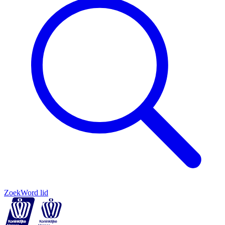
Zoek
Word lid