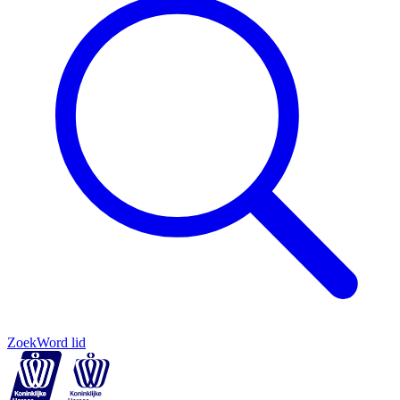
Zoek
Word lid