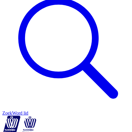
Zoek
Word lid